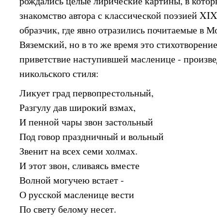
рождались целые лирические картины, в кото
знакомство автора с классической поэзией XIX
образчик, где явно отразились почитаемые в М
Вяземский, но в то же время это стихотворение
приветствие наступившей масленице - произв
никольского стиля:
Ликует град первопрестольный,
Разгулу дав широкий взмах,
И пенной чары звон застольный
Под говор праздничный и вольный
Звенит на всех семи холмах.
И этот звон, сливаясь вместе
Волной могучею встает -
О русской масленице вести
По свету белому несет.